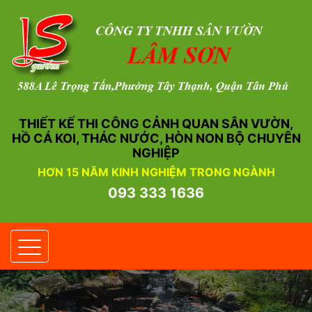
THIẾT KẾ THI CÔNG CẢNH QUAN SÂN VƯỜN,
HỒ CÁ KOI, THÁC NƯỚC, HÒN NON BỘ CHUYÊN
NGHIỆP
HƠN 15 NĂM KINH NGHIỆM TRONG NGÀNH
093 333 1636
Toggle navigation