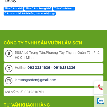
TAGS
Tiểu Cảnh Khô
Tiểu Cảnh Trong Nhà
Tiểu Cảnh Nước
Các mẫu thiết kế thi công hòn non bộ đẹp
CÔNG TY TNHH SÂN VƯỜN LÂM SƠN
588A Lê Trọng Tấn,Phường Tây Thạnh, Quận Tân Phú,
Hồ Chí Minh
Hotline:
093 333 1636
-
0916.181.336
lamsongarden@gmail.com
Mã số thuế: 0312310751
TƯ VẤN KHÁCH HÀNG